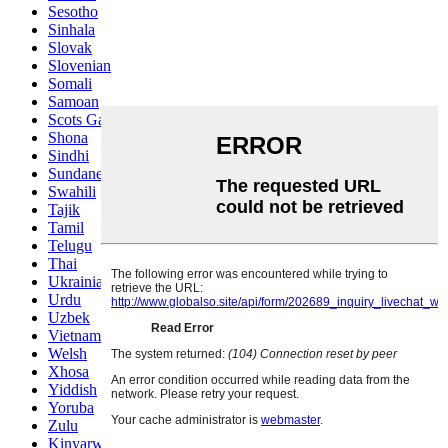
Sesotho
Sinhala
Slovak
Slovenian
Somali
Samoan
Scots Gaelic
Shona
Sindhi
Sundanese
Swahili
Tajik
Tamil
Telugu
Thai
Ukrainian
Urdu
Uzbek
Vietnamese
Welsh
Xhosa
Yiddish
Yoruba
Zulu
Kinyarwanda