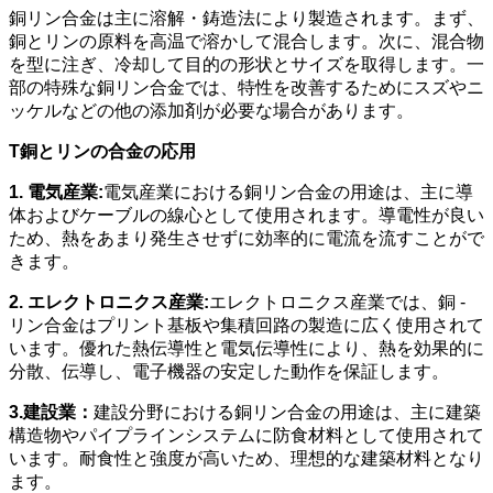
銅リン合金は主に溶解・鋳造法により製造されます。まず、
銅とリンの原料を高温で溶かして混合します。次に、混合物
を型に注ぎ、冷却して目的の形状とサイズを取得します。一
部の特殊な銅リン合金では、特性を改善するためにスズやニ
ッケルなどの他の添加剤が必要な場合があります。
T
銅とリンの合金の応用
1. 電気産業:
電気産業における銅リン合金の用途は、主に導
体およびケーブルの線心として使用されます。導電性が良い
ため、熱をあまり発生させずに効率的に電流を流すことがで
きます。
2. エレクトロニクス産業:
エレクトロニクス産業では、銅 -
リン合金はプリント基板や集積回路の製造に広く使用されて
います。優れた熱伝導性と電気伝導性により、熱を効果的に
分散、伝導し、電子機器の安定した動作を保証します。
3.建設業：
建設分野における銅リン合金の用途は、主に建築
構造物やパイプラインシステムに防食材料として使用されて
います。耐食性と強度が高いため、理想的な建築材料となり
ます。