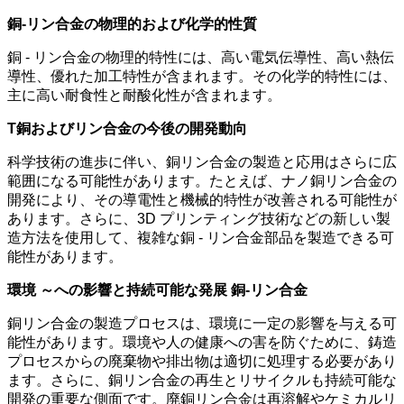
銅-リン合金の物理的および化学的性質
銅 - リン合金の物理的特性には、高い電気伝導性、高い熱伝
導性、優れた加工特性が含まれます。その化学的特性には、
主に高い耐食性と耐酸化性が含まれます。
T
銅およびリン合金の今後の開発動向
科学技術の進歩に伴い、銅リン合金の製造と応用はさらに広
範囲になる可能性があります。たとえば、ナノ銅リン合金の
開発により、その導電性と機械的特性が改善される可能性が
あります。さらに、3D プリンティング技術などの新しい製
造方法を使用して、複雑な銅 - リン合金部品を製造できる可
能性があります。
環境
～への影響と持続可能な発展
銅
-
リン合金
銅リン合金の製造プロセスは、環境に一定の影響を与える可
能性があります。環境や人の健康への害を防ぐために、鋳造
プロセスからの廃棄物や排出物は適切に処理する必要があり
ます。さらに、銅リン合金の再生とリサイクルも持続可能な
開発の重要な側面です。廃銅リン合金は再溶解やケミカルリ