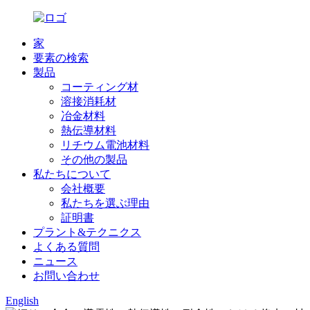
家
要素の検索
製品
コーティング材
溶接消耗材
冶金材料
熱伝導材料
リチウム電池材料
その他の製品
私たちについて
会社概要
私たちを選ぶ理由
証明書
プラント&テクニクス
よくある質問
ニュース
お問い合わせ
English