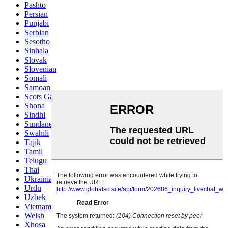
Pashto
Persian
Punjabi
Serbian
Sesotho
Sinhala
Slovak
Slovenian
Somali
Samoan
Scots Gaelic
Shona
Sindhi
Sundanese
Swahili
Tajik
Tamil
Telugu
Thai
Ukrainian
Urdu
Uzbek
Vietnamese
Welsh
Xhosa