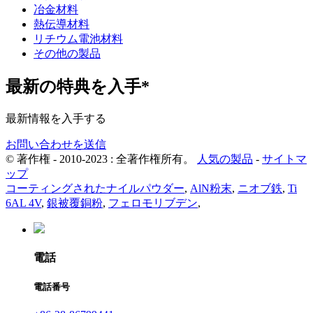
冶金材料
熱伝導材料
リチウム電池材料
その他の製品
最新の特典を入手*
最新情報を入手する
お問い合わせを送信
© 著作権 - 2010-2023 : 全著作権所有。
人気の製品
-
サイトマ
ップ
コーティングされたナイルパウダー
,
AlN粉末
,
ニオブ鉄
,
Ti
6AL 4V
,
銀被覆銅粉
,
フェロモリブデン
,
電話
電話番号