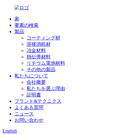
家
要素の検索
製品
コーティング材
溶接消耗材
冶金材料
熱伝導材料
リチウム電池材料
その他の製品
私たちについて
会社概要
私たちを選ぶ理由
証明書
プラント&テクニクス
よくある質問
ニュース
お問い合わせ
English