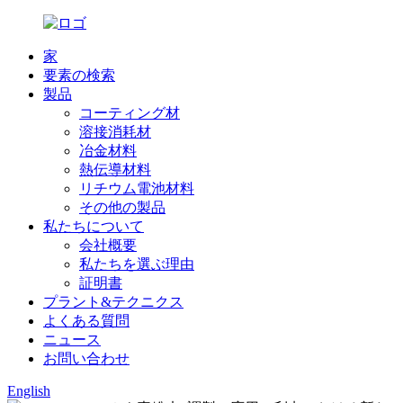
家
要素の検索
製品
コーティング材
溶接消耗材
冶金材料
熱伝導材料
リチウム電池材料
その他の製品
私たちについて
会社概要
私たちを選ぶ理由
証明書
プラント&テクニクス
よくある質問
ニュース
お問い合わせ
English