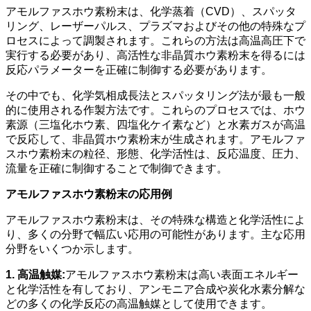
アモルファスホウ素粉末は、化学蒸着（CVD）、スパッタ
リング、レーザーパルス、プラズマおよびその他の特殊なプ
ロセスによって調製されます。これらの方法は高温高圧下で
実行する必要があり、高活性な非晶質ホウ素粉末を得るには
反応パラメーターを正確に制御する必要があります。
その中でも、化学気相成長法とスパッタリング法が最も一般
的に使用される作製方法です。これらのプロセスでは、ホウ
素源（三塩化ホウ素、四塩化ケイ素など）と水素ガスが高温
で反応して、非晶質ホウ素粉末が生成されます。アモルファ
スホウ素粉末の粒径、形態、化学活性は、反応温度、圧力、
流量を正確に制御することで制御できます。
アモルファスホウ素粉末の応用例
アモルファスホウ素粉末は、その特殊な構造と化学活性によ
り、多くの分野で幅広い応用の可能性があります。主な応用
分野をいくつか示します。
1. 高温触媒:
アモルファスホウ素粉末は高い表面エネルギー
と化学活性を有しており、アンモニア合成や炭化水素分解な
どの多くの化学反応の高温触媒として使用できます。