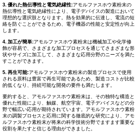
3. 優れた熱伝導性と電気絶縁性:
アモルファスホウ素粉末の
熱伝導性と電気絶縁性により、電子デバイスの製造において
理想的な選択肢となります。熱を効果的に伝達し、電流の短
絡を防ぐことができるため、電子機器の性能と安定性が向上
します。
4. 加工が簡単:
アモルファスホウ素粉末は機械加工や化学修
飾が容易で、さまざまな加工プロセスを通じてさまざまな形
状やサイズに加工して、さまざまな応用分野のニーズを満た
すことができます。
5. 再生可能:
アモルファスホウ素粉末の製造プロセスで使用
される原料は豊富で再生可能であるため、製造コストが比較
的低くなり、持続可能な開発の要件も満たします。
要約すると、アモルファスホウ素粉末は、その独特な構造と
優れた性能により、触媒、航空宇宙、電子デバイスなどの分
野で幅広い応用が期待されています。アモルファスホウ素粉
末の調製プロセスと応用に関する徹底的な研究により、アモ
ルファスホウ素粉末が将来の科学技術分野でますます重要な
役割を果たすと信じる理由ができました。