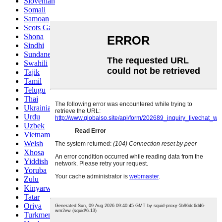
Slovenian
Somali
Samoan
Scots Gaelic
Shona
Sindhi
Sundanese
Swahili
Tajik
Tamil
Telugu
Thai
Ukrainian
Urdu
Uzbek
Vietnamese
Welsh
Xhosa
Yiddish
Yoruba
Zulu
Kinyarwanda
Tatar
Oriya
Turkmen